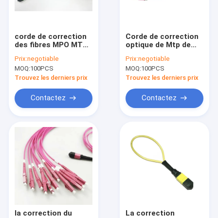
Visite d'usine
Contrôle de qualité
corde de correction
Corde de correction
des fibres MPO MTP
optique de Mtp de
contactez-nous
de 15M Female To
fibre de câble des
Prix:
negotiable
Prix:
negotiable
Female 12 pour Data
télécom 8/12/24F
MOQ:
100PCS
MOQ:
100PCS
Center
OM4 MPO 3mm
Nouvelles
Trouvez les derniers prix
Trouvez les derniers prix
Cas
Contactez
Contactez
Câble optique de fibre d'ADSS
Câble optique enterré direct de fibre
Câble optique de fibre de baisse de FTTH
Boîte optique d'arrêt de fibre
la correction du
La correction