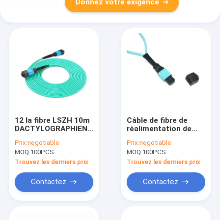
Donnez votre exigence
12 la fibre LSZH 10m
Câble de fibre de
DACTYLOGRAPHIENT
réalimentation de
B Mpo à la corde de
câble de
Prix:
negotiable
Prix:
negotiable
correction de fibre
réalimentation du SM
MOQ:
100PCS
MOQ:
100PCS
du câble OM3 de fibre
millimètre MTP MPO
de Mpo
de ROHS pour le
Trouvez les derniers prix
Trouvez les derniers prix
réseau
Contactez
Contactez