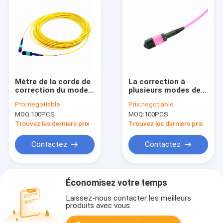
Mètre de la corde de
La correction à
correction du mode
plusieurs modes de
unitaire MTP
fonctionnement de
Prix:
negotiable
Prix:
negotiable
Conector 8F MPO
12F MPO MTP
MOQ:
100PCS
MOQ:
100PCS
MTP 1 à 30
attachent les câbles
optiques de la fibre
Trouvez les derniers prix
Trouvez les derniers prix
Om4 de 50/125μm
pour des télécom
Contactez
Contactez
Économisez votre temps
Laissez-nous contacter les meilleurs
produits avec vous.