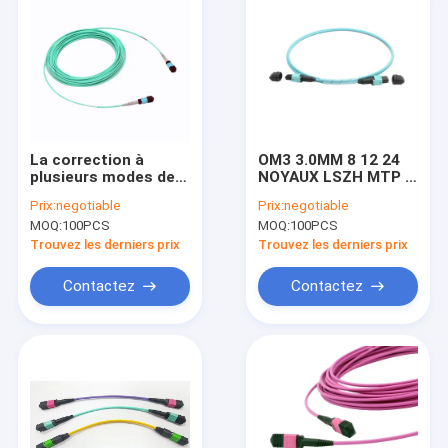
La correction à
OM3 3.0MM 8 12 24
plusieurs modes de
NOYAUX LSZH MTP à
fonctionnement de
l'OEM de câble de
Prix:
negotiable
Prix:
negotiable
3.0mm MPO MTP
fibre de MTP
MOQ:
100PCS
MOQ:
100PCS
attachent des
disponible
longueurs adaptées
Trouvez les derniers prix
Trouvez les derniers prix
aux besoins du client
par câble de fibre de
Contactez
Contactez
10 gigabits
Maison
Produits
Au sujet de nous