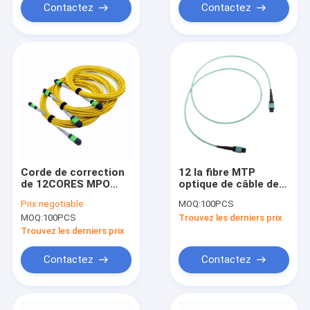
Contactez
Contactez
Corde de correction
12 la fibre MTP
de 12CORES MPO
optique de câble de
MTP 3.0MM
tronc de la fibre OM3
Prix:
negotiable
MOQ:
100PCS
MPO raccordent la
MOQ:
100PCS
Trouvez les derniers prix
corde LSZH 1M Type
B
Trouvez les derniers prix
Contactez
Contactez