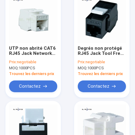
UTP non abrité CAT6
Degrés non protégé
RJ45 Jack Network
RJ45 Jack Tool Free
Modular Jack
trapézoïdal de
Prix:
negotiable
Prix:
negotiable
trapézoïdal 180
CAT6A UTP 180
MOQ:
1000PCS
MOQ:
1000PCS
degrés
Trouvez les derniers prix
Trouvez les derniers prix
Contactez
Contactez
Maison
Produits
Au sujet de nous