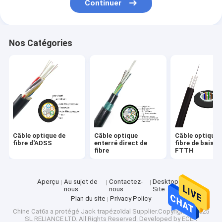
Continuer
Nos Catégories
Câble optique de
Câble optique
Câble optique 
fibre d'ADSS
enterré direct de
fibre de baisse
fibre
FTTH
Aperçu
Au sujet de
Contactez-
Desktop
nous
nous
Site
Plan du site
Privacy Policy
Chine Cat6a a protégé Jack trapézoïdal
Supplier.Copyright © 2025
SL RELIANCE LTD. All Rights Reserved. Developed by
ECER