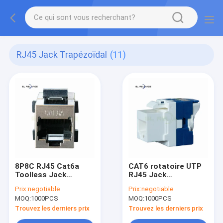
RJ45 Jack Trapézoïdal
(11)
8P8C RJ45 Cat6a
CAT6 rotatoire UTP
Toolless Jack
RJ45 Jack
trapézoïdal
trapézoïdal
Prix:
negotiable
Prix:
negotiable
MOQ:
1000PCS
MOQ:
1000PCS
Trouvez les derniers prix
Trouvez les derniers prix