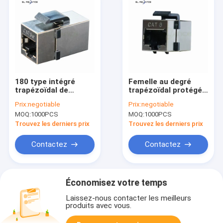
180 type intégré
Femelle au degré
trapézoïdal de
trapézoïdal protégé
coupleur de ftp du
femelle Toolless de
Prix:
negotiable
Prix:
negotiable
degré Cat5e Tooless
CAT6 RJ45 Jack
MOQ:
1000PCS
MOQ:
1000PCS
RJ45 Jack 8p8c
Inline Coupler 180
Trouvez les derniers prix
Trouvez les derniers prix
Contactez
Contactez
Économisez votre temps
Laissez-nous contacter les meilleurs
produits avec vous.