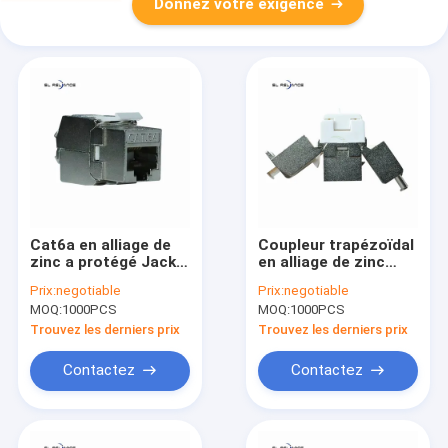
Donnez votre exigence
Cat6a en alliage de
Coupleur trapézoïdal
zinc a protégé Jack
en alliage de zinc
trapézoïdal RJ45
d'Ethernet de Jack
Prix:
negotiable
Prix:
negotiable
8P8C Jack modulaire
RJ45 STP de clef de
MOQ:
1000PCS
MOQ:
1000PCS
voûte de CAT 7 de
ftp
Trouvez les derniers prix
Trouvez les derniers prix
Contactez
Contactez