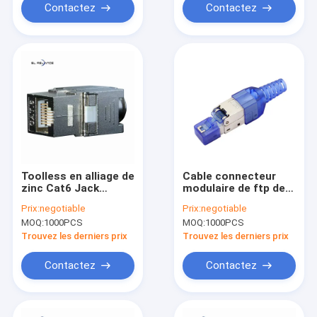
Contactez
Contactez
Toolless en alliage de
Cable connecteur
zinc Cat6 Jack
modulaire de ftp de
trapézoïdal
la prise 8P8C de
Prix:
negotiable
Prix:
negotiable
Tooless STP Cat7
MOQ:
1000PCS
MOQ:
1000PCS
Cat8 CAT6A RJ45
Trouvez les derniers prix
Trouvez les derniers prix
Contactez
Contactez