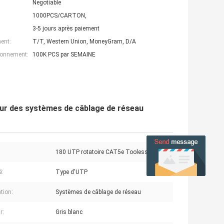
Negotiable
1000PCS/CARTON,
3-5 jours après paiement
ent:
T/T, Western Union, MoneyGram, D/A
ionnement:
100K PCS par SEMAINE
ur des systèmes de câblage de réseau
180 UTP rotatoire CAT5e Tooless
é:
Type d'UTP
tion:
Systèmes de câblage de réseau
r:
Gris blanc