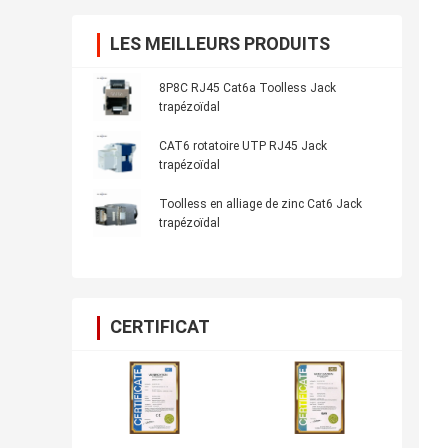
LES MEILLEURS PRODUITS
8P8C RJ45 Cat6a Toolless Jack
trapézoïdal
CAT6 rotatoire UTP RJ45 Jack
trapézoïdal
Toolless en alliage de zinc Cat6 Jack
trapézoïdal
CERTIFICAT