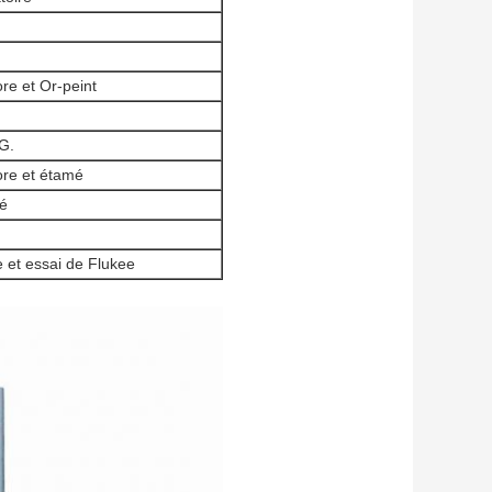
re et Or-peint
G.
re et étamé
ué
 et essai de Flukee