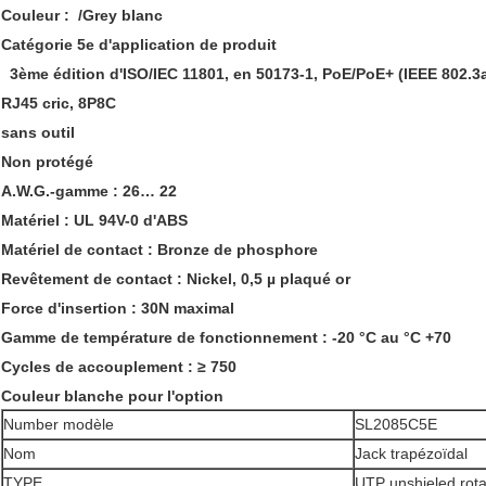
Couleur : /Grey blanc
Catégorie 5e d'application de produit
3ème édition d'ISO/IEC 11801, en 50173-1, PoE/PoE+ (IEEE 802.3a
RJ45 cric, 8P8C
sans outil
Non protégé
A.W.G.-gamme : 26… 22
Matériel : UL 94V-0 d'ABS
Matériel de contact : Bronze de phosphore
Revêtement de contact : Nickel, 0,5 µ plaqué or
Force d'insertion : 30N maximal
Gamme de température de fonctionnement : -20 °C au °C +70
Cycles de accouplement : ≥ 750
Couleur blanche pour l'option
Number modèle
SL2085C5E
Nom
Jack trapézoïdal
TYPE
UTP unshieled rota