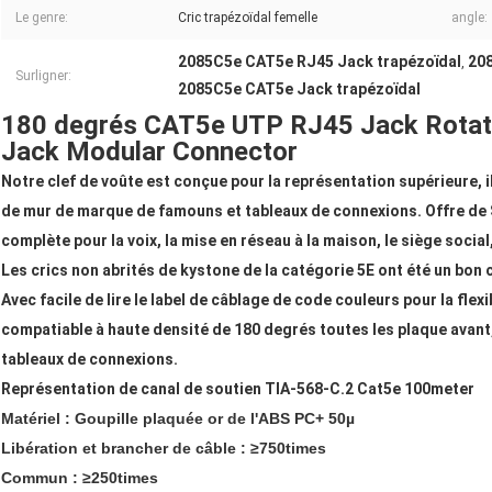
Le genre:
Cric trapézoïdal femelle
angle:
2085C5e CAT5e RJ45 Jack trapézoïdal
208
,
Surligner:
2085C5e CAT5e Jack trapézoïdal
180 degrés CAT5e UTP RJ45 Jack Rotat
Jack Modular Connector
Notre clef de voûte est conçue pour la représentation supérieure, i
de mur de marque de famouns et tableaux de connexions. Offre de 
complète pour la voix, la mise en réseau à la maison, le siège social,
Les crics non abrités de kystone de la catégorie 5E ont été un bon c
Avec facile de lire le label de câblage de code couleurs pour la flex
compatiable à haute densité de 180 degrés toutes les plaque avant,
tableaux de connexions.
Représentation de canal de soutien TIA-568-C.2 Cat5e 100meter
Matériel : Goupille plaquée or de l'ABS PC+ 50µ
Libération et brancher de câble : ≥750times
Commun : ≥250times