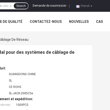
Demande de soumission
Search
|
French
 DE QUALITÉ
CONTACTEZ-NOUS
NOUVELLES
CAS
Câblage De Réseau
dal pour des systèmes de câblage de
uit:
GUANGDONG CHINE
SL
CE ROHS
SL-JACK-2085C5e
ement et expédition:
nde min:
1000PCS