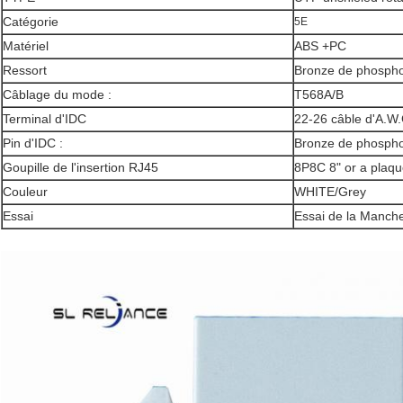
Catégorie
5E
Matériel
ABS +PC
Ressort
Bronze de phospho
Câblage du mode :
T568A/B
Terminal d'IDC
22-26 câble d'A.W.
Pin d'IDC :
Bronze de phospho
Goupille de l'insertion RJ45
8P8C 8" or a plaq
Couleur
WHITE/Grey
Essai
Essai de la Manche