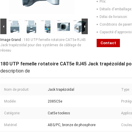
Prix:
Détails d'emballage:
Délai de livraison:
Conditions de paiem
Capacité d'approvis
Image Grand :
180 UTP femelle rotatoire CAT5e RJ45
Contact
Jack trapézoïdal pour des systèmes de câblage de
réseau
180 UTP femelle rotatoire CAT5e RJ45 Jack trapézoïdal po
description de
Nom de produit:
Jack trapézoïdal
Type:
Modèle:
2085C5e
Protég
Catégorie:
Cat5e tooless
Applica
Matériel:
ABS/PC, bronze de phosphore
Couleu