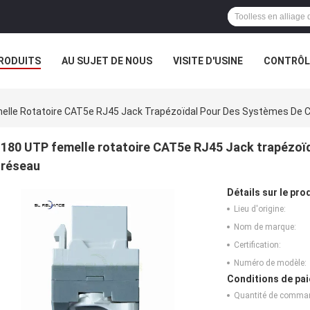
RODUITS
AU SUJET DE NOUS
VISITE D'USINE
CONTRÔLE
elle Rotatoire CAT5e RJ45 Jack Trapézoïdal Pour Des Systèmes De 
180 UTP femelle rotatoire CAT5e RJ45 Jack trapézoï
réseau
Détails sur le prod
Lieu d'origine:
Nom de marque:
Certification:
Numéro de modèle:
Conditions de pai
Quantité de comma