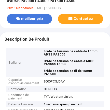
d'ADSS PA2000 PA3000 PA1500 PA500
Prix：Negotiable
MOQ：200PCS
meilleur prix
Contactez
Description De Produit
bride de tension de câble de 15mm
ADSS PA2000
,
Bride de tension de câble d'ADSS
Surligner
PA3000 15mm
,
bride de tension de fil de 15mm
PA1500
Capacité
3000PCS/DAY
d'approvisionnement
Certification
CE ROHS
Conditions de
T/T, Western Union,
paiement
Délai de livraison
1 semaine après paiement